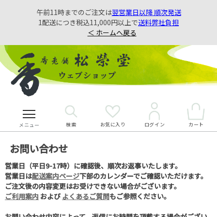
午前11時までのご注文は
翌営業日以降 順次発送
1配送につき税込11,000円以上で
送料弊社負担
＜ ホームへ戻る
検索
お気に入り
カート
ログイン
メニュー
お問い合わせ
営業日（平日9-17時）に確認後、順次お返事いたします。
営業日は
配送案内ページ
下部のカレンダーでご確認いただけます。
ご注文後の内容変更はお受けできない場合がございます。
ご利用案内
および
よくあるご質問
もご参照ください。
お問い合わせ内容によって、返信にお時間を頂戴する場合がござい