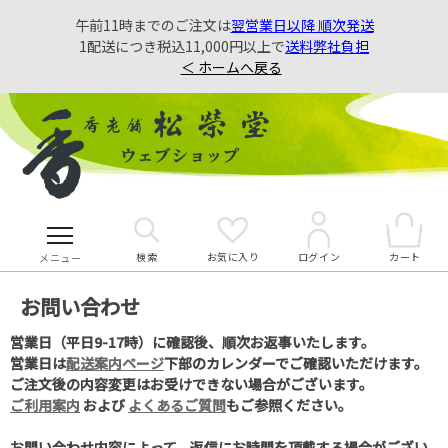
午前11時までのご注文は
翌営業日以降 順次発送
1配送につき税込11,000円以上で
送料弊社負担
＜ ホームへ戻る
検索
お気に入り
カート
ログイン
メニュー
お問い合わせ
営業日（平日9-17時）に確認後、順次お返事いたします。
営業日は
配送案内ページ
下部のカレンダーでご確認いただけます。
ご注文後の内容変更はお受けできない場合がございます。
ご利用案内
および
よくあるご質問
もご参照ください。
お問い合わせ内容によって、返信にお時間を頂戴する場合がござい