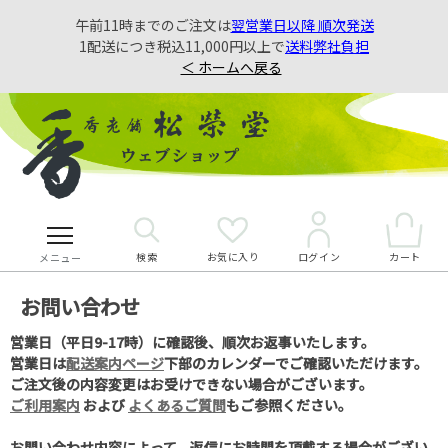
午前11時までのご注文は
翌営業日以降 順次発送
1配送につき税込11,000円以上で
送料弊社負担
＜ ホームへ戻る
検索
お気に入り
カート
ログイン
メニュー
お問い合わせ
営業日（平日9-17時）に確認後、順次お返事いたします。
営業日は
配送案内ページ
下部のカレンダーでご確認いただけます。
ご注文後の内容変更はお受けできない場合がございます。
ご利用案内
および
よくあるご質問
もご参照ください。
お問い合わせ内容によって、返信にお時間を頂戴する場合がござい