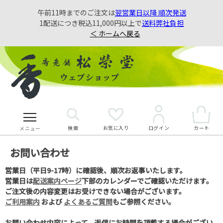
午前11時までのご注文は
翌営業日以降 順次発送
1配送につき税込11,000円以上で
送料弊社負担
＜ ホームへ戻る
検索
お気に入り
カート
ログイン
メニュー
お問い合わせ
営業日（平日9-17時）に確認後、順次お返事いたします。
営業日は
配送案内ページ
下部のカレンダーでご確認いただけます。
ご注文後の内容変更はお受けできない場合がございます。
ご利用案内
および
よくあるご質問
もご参照ください。
お問い合わせ内容によって、返信にお時間を頂戴する場合がござい