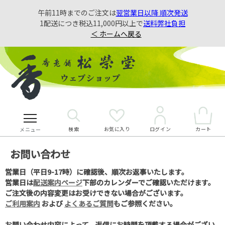
午前11時までのご注文は
翌営業日以降 順次発送
1配送につき税込11,000円以上で
送料弊社負担
＜ ホームへ戻る
検索
お気に入り
カート
ログイン
メニュー
お問い合わせ
営業日（平日9-17時）に確認後、順次お返事いたします。
営業日は
配送案内ページ
下部のカレンダーでご確認いただけます。
ご注文後の内容変更はお受けできない場合がございます。
ご利用案内
および
よくあるご質問
もご参照ください。
お問い合わせ内容によって、返信にお時間を頂戴する場合がござい