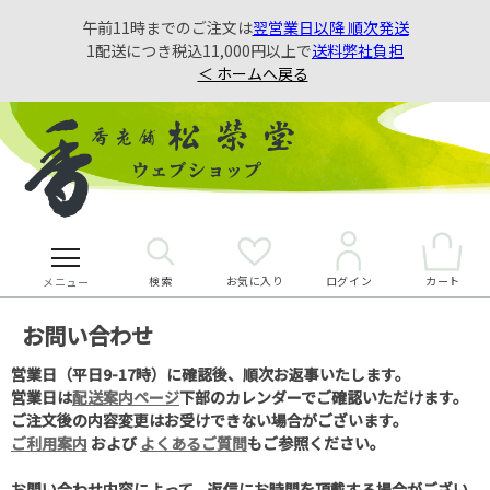
午前11時までのご注文は
翌営業日以降 順次発送
1配送につき税込11,000円以上で
送料弊社負担
＜ ホームへ戻る
検索
お気に入り
カート
ログイン
メニュー
お問い合わせ
営業日（平日9-17時）に確認後、順次お返事いたします。
営業日は
配送案内ページ
下部のカレンダーでご確認いただけます。
ご注文後の内容変更はお受けできない場合がございます。
ご利用案内
および
よくあるご質問
もご参照ください。
お問い合わせ内容によって、返信にお時間を頂戴する場合がござい