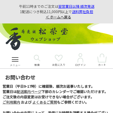
午前11時までのご注文は
翌営業日以降 順次発送
1配送につき税込11,000円以上で
送料弊社負担
＜ ホームへ戻る
検索
お気に入り
カート
ログイン
メニュー
お問い合わせ
営業日（平日9-17時）に確認後、順次お返事いたします。
営業日は
配送案内ページ
下部のカレンダーでご確認いただけます。
ご注文後の内容変更はお受けできない場合がございます。
ご利用案内
および
よくあるご質問
もご参照ください。
お問い合わせ内容によって、返信にお時間を頂戴する場合がござい