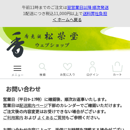
午前11時までのご注文は
翌営業日以降 順次発送
1配送につき税込11,000円以上で
送料弊社負担
＜ ホームへ戻る
検索
お気に入り
カート
ログイン
メニュー
お問い合わせ
営業日（平日9-17時）に確認後、順次お返事いたします。
営業日は
配送案内ページ
下部のカレンダーでご確認いただけます。
ご注文後の内容変更はお受けできない場合がございます。
ご利用案内
および
よくあるご質問
もご参照ください。
お問い合わせ内容によって、返信にお時間を頂戴する場合がござい