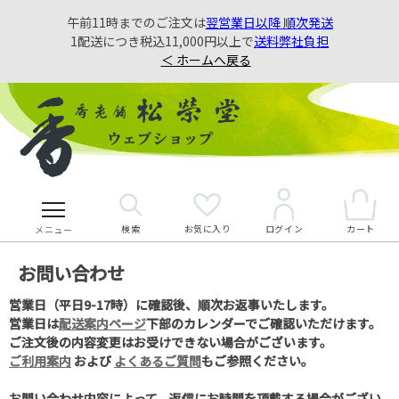
午前11時までのご注文は
翌営業日以降 順次発送
1配送につき税込11,000円以上で
送料弊社負担
＜ ホームへ戻る
検索
お気に入り
カート
ログイン
メニュー
お問い合わせ
営業日（平日9-17時）に確認後、順次お返事いたします。
営業日は
配送案内ページ
下部のカレンダーでご確認いただけます。
ご注文後の内容変更はお受けできない場合がございます。
ご利用案内
および
よくあるご質問
もご参照ください。
お問い合わせ内容によって、返信にお時間を頂戴する場合がござい