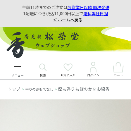
午前11時までのご注文は
翌営業日以降 順次発送
1配送につき税込11,000円以上で
送料弊社負担
＜ ホームへ戻る
検索
お気に入り
カート
ログイン
メニュー
煙も香りもほのかなお線香
>
香りのおもてなし
>