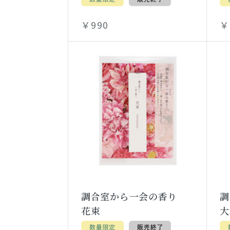
￥990
￥
調合室から一会の香り
花束
大