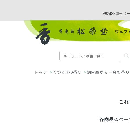
送料880円（
>
くつろぎの香り
>
調合室から一会の香り
これ
各商品のペー