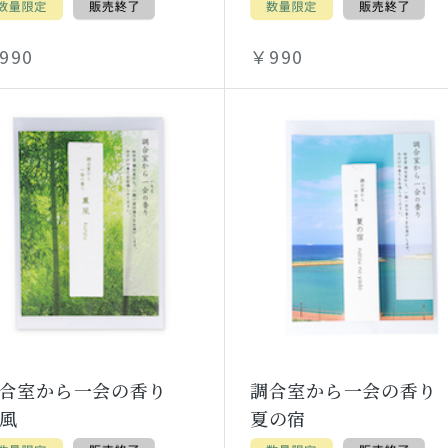
990
￥990
調合室から一会の香り
調合室から一会の香
風
夏の宿