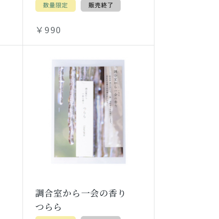
￥990
り
調合室から一会の香り
つらら