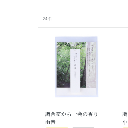
24
件
調合室から一会の香り
雨音
小