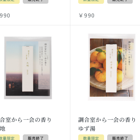
990
￥990
調合室から一会の香り
調合室から一会の香
地
ゆず湯