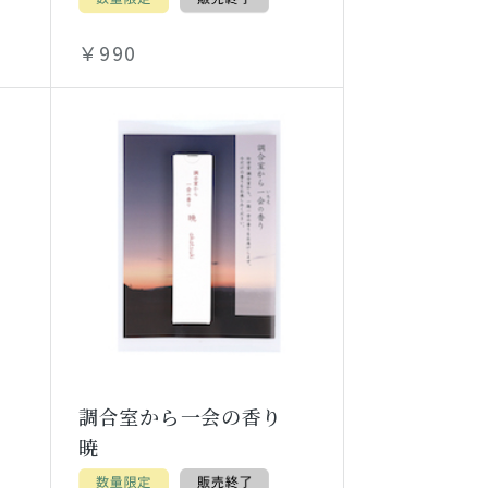
￥990
り
調合室から一会の香り
暁