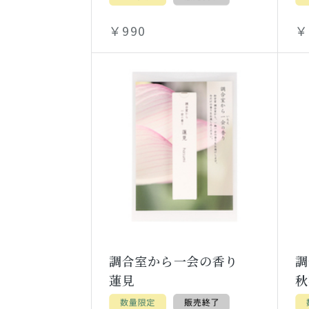
￥990
￥
調合室から一会の香り
蓮見
秋