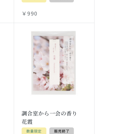
￥990
り
調合室から一会の香り
花霞