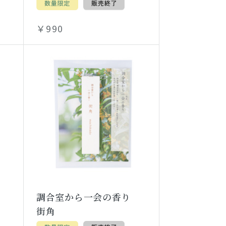
￥990
り
調合室から一会の香り
街角