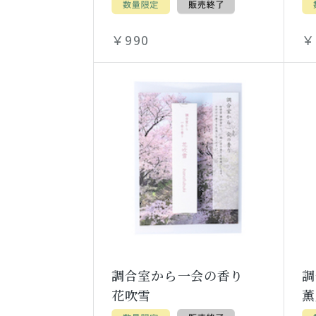
￥990
￥
調合室から一会の香り
花吹雪
薫