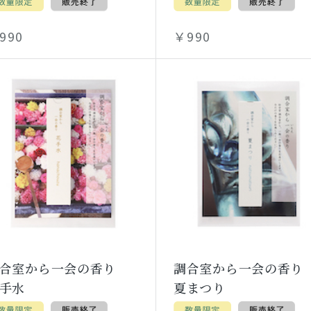
990
￥990
調合室から一会の香り
調合室から一会の香
手水
夏まつり