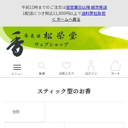
午前11時までのご注文は
翌営業日以降 順次発送
1配送につき税込11,000円以上で
送料弊社負担
＜ ホームへ戻る
検索
お気に入り
カート
ログイン
メニュー
スティック型のお香
9
件