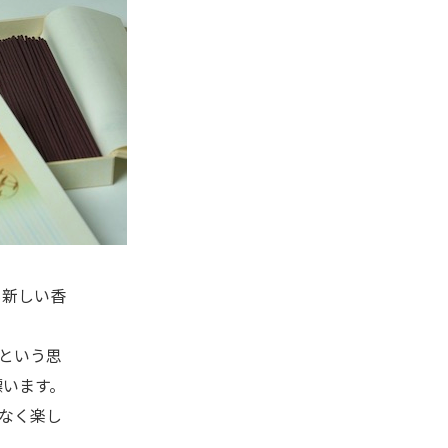
も新しい香
という思
漂います。
なく楽し