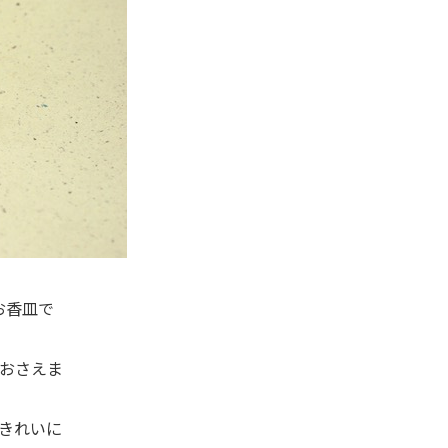
お香皿で
おさえま
きれいに