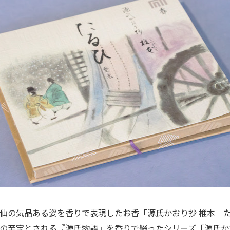
仙の気品ある姿を香りで表現したお香「源氏かおり抄 椎本 
の至宝とされる『源氏物語』を香りで綴ったシリーズ「源氏か