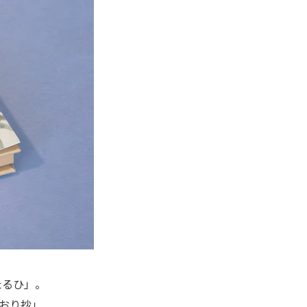
たるひ」。
おり抄」