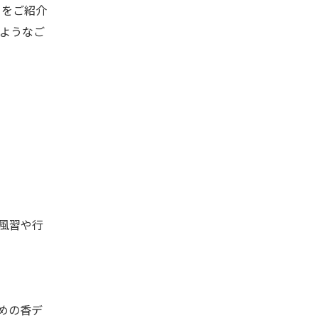
」をご紹介
るようなご
風習や行
めの香デ