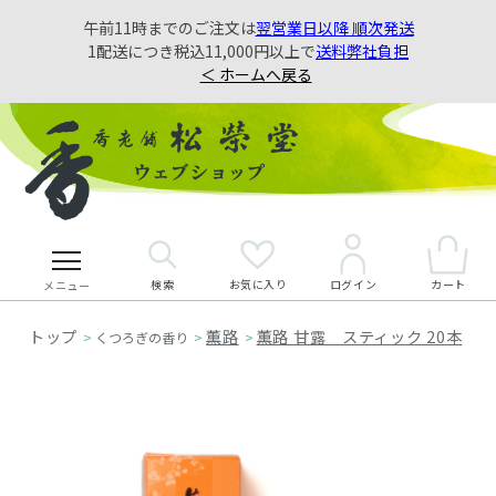
午前11時までのご注文は
翌営業日以降 順次発送
1配送につき税込11,000円以上で
送料弊社負担
＜ ホームへ戻る
検索
お気に入り
カート
ログイン
メニュー
薫路
薫路 甘露 スティック 20本
>
くつろぎの香り
>
>