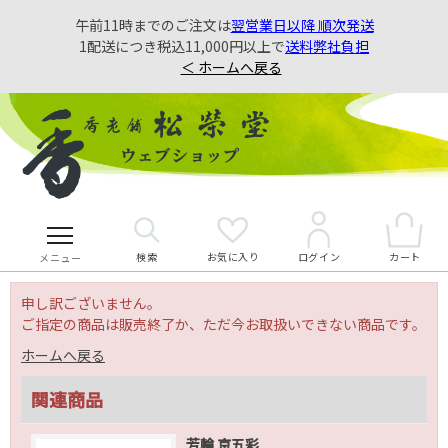
午前11時までのご注文は
翌営業日以降 順次発送
1配送につき税込11,000円以上で
送料弊社負担
＜ ホームへ戻る
検索
お気に入り
カート
ログイン
メニュー
申し訳ございません。
ご指定の商品は販売終了か、ただ今お取扱いできない商品です。
ホームへ戻る
関連商品
芳輪 京五彩