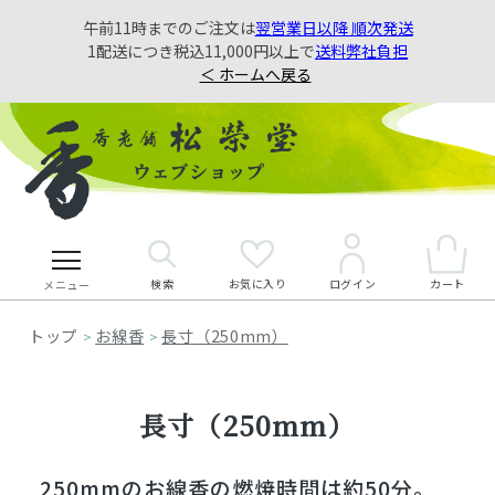
午前11時までのご注文は
翌営業日以降 順次発送
1配送につき税込11,000円以上で
送料弊社負担
＜ ホームへ戻る
検索
お気に入り
カート
ログイン
メニュー
お線香
長寸（250mm）
>
>
長寸（250mm）
250mmのお線香の燃焼時間は約50分。