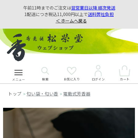
午前11時までのご注文は
翌営業日以降 順次発送
1配送につき税込11,000円以上で
送料弊社負担
＜ ホームへ戻る
検索
お気に入り
カート
ログイン
メニュー
匂い袋・匂い香
電動式芳香器
>
>