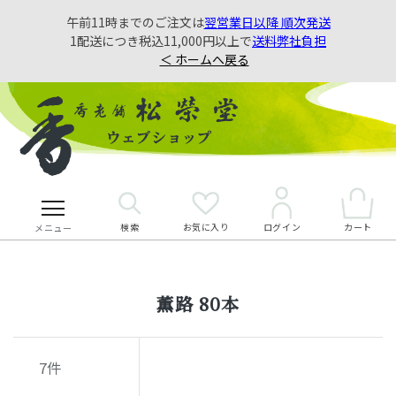
午前11時までのご注文は
翌営業日以降 順次発送
1配送につき税込11,000円以上で
送料弊社負担
＜ ホームへ戻る
検索
お気に入り
カート
ログイン
メニュー
薫路 80本
7
件