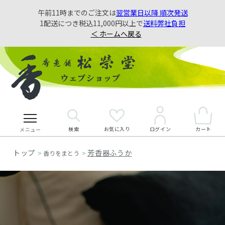
午前11時までのご注文は
翌営業日以降 順次発送
1配送につき税込11,000円以上で
送料弊社負担
＜ ホームへ戻る
検索
お気に入り
カート
ログイン
メニュー
芳香器ふうか
>
香りをまとう
>