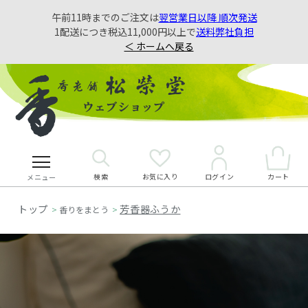
午前11時までのご注文は
翌営業日以降 順次発送
1配送につき税込11,000円以上で
送料弊社負担
＜ ホームへ戻る
検索
お気に入り
カート
ログイン
メニュー
芳香器ふうか
>
香りをまとう
>