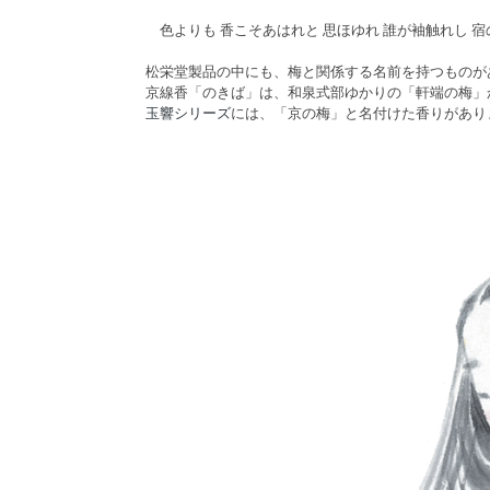
色よりも 香こそあはれと 思ほゆれ 誰が袖触れし 
松栄堂製品の中にも、梅と関係する名前を持つものが
京線香「のきば」は、和泉式部ゆかりの「軒端の梅」
玉響シリーズ
には、「京の梅」と名付けた香りがあり