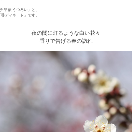
 早蕨 うつろい」と、
「香ディネート」です。
夜の闇に灯るような白い花々
香りで告げる春の訪れ