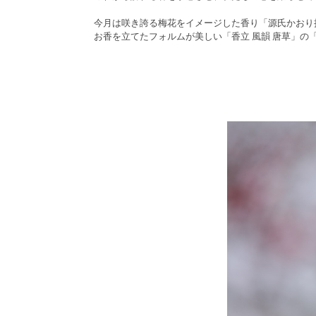
今月は咲き誇る梅花をイメージした香り「源氏かおり抄
お香を立てたフォルムが美しい「香立 風韻 唐草」の