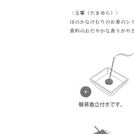
〈玉響（たまゆら）〉
ほのかなけむりのお香のシ
香料のおだやかな香りがや