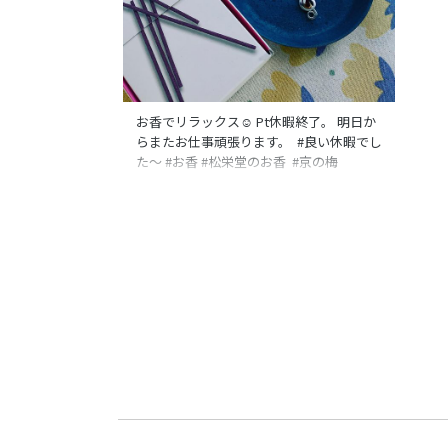
お香でリラックス☺️ Pt休暇終了。 明日か
らまたお仕事頑張ります。 #良い休暇でし
た〜 #お香 #松栄堂のお香 #京の梅