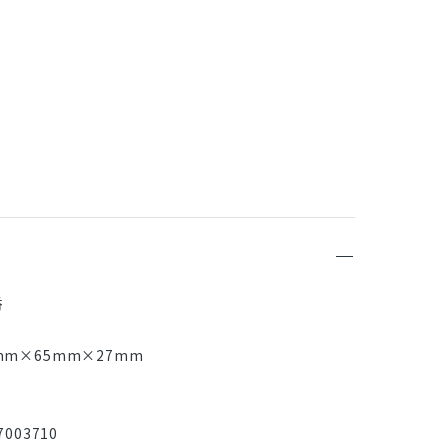
香
mm×65mm×27mm
003710