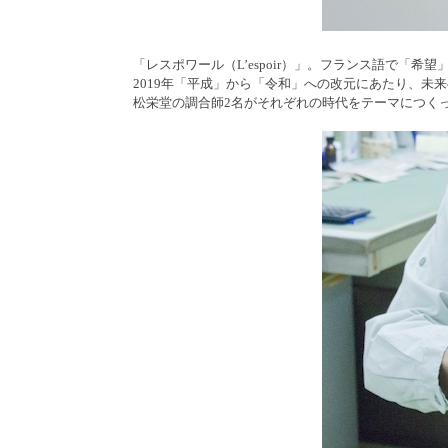
「レスポワール（L’espoir）」。フランス語で「希望」
2019年「平成」から「令和」への改元にあたり、未
松栄堂の調合師2名がそれぞれの時代をテーマにつく