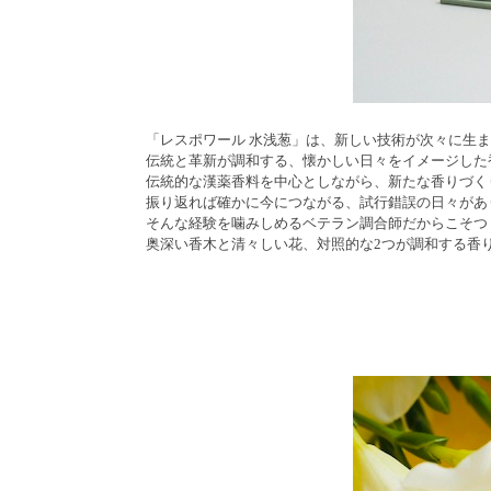
「レスポワール 水浅葱」は、新しい技術が次々に生
伝統と革新が調和する、懐かしい日々をイメージした
伝統的な漢薬香料を中心としながら、新たな香りづく
振り返れば確かに今につながる、試行錯誤の日々があ
そんな経験を噛みしめるベテラン調合師だからこそつ
奥深い香木と清々しい花、対照的な2つが調和する香