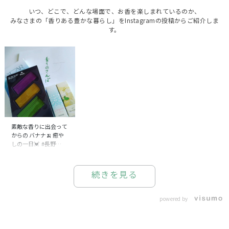
いつ、どこで、どんな場面で、お香を楽しまれているのか、
みなさまの「香りある豊かな暮らし」をInstagramの投稿からご紹介しま
す。
素敵な香りに出会って
からの バナナ🍌 癒や
しの一日💓 #長野
市 #東急 #松栄堂 #
うわさの #ばななじゅ
ーす
続きを見る
powered by