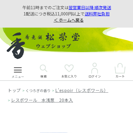
午前11時までのご注文は
翌営業日以降 順次発送
1配送につき税込11,000円以上で
送料弊社負担
＜ ホームへ戻る
検索
お気に入り
カート
ログイン
メニュー
L’espoir（レスポワール）
>
くつろぎの香り
>
レスポワール 水浅葱 20本入
>