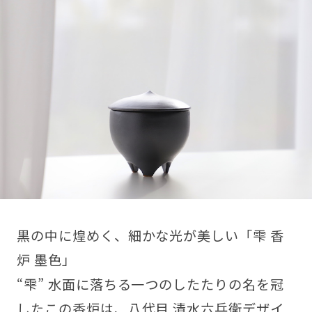
黒の中に煌めく、細かな光が美しい「雫 香
炉 墨色」
“雫” 水面に落ちる一つのしたたりの名を冠
したこの香炉は、八代目 清水六兵衛デザイ