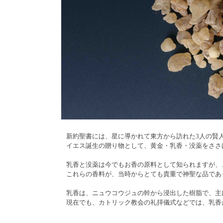
新約聖書には、星に導かれて東方から訪れた3人の賢
イエス誕生の贈り物として、黄金・乳香・没薬をささ
乳香と没薬は今でもお香の原料として知られますが、
これらの香料が、当時からとても貴重で神聖な品であ
乳香は、ニュウコウジュの幹から浸出した樹脂で、主
現在でも、カトリック教会の礼拝儀式などでは、乳香