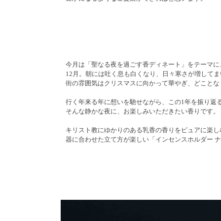
今月は「聖なる夜を過ごす香ディネート」をテーマに
12月。朝には吐く息も白くなり、日々寒さが増して
街の雰囲気はクリスマスに向かって華やぎ、どことな
行く年来る年に想いを馳せながら、この1年を振り返
そんな静かな夜に、お楽しみいただきたい香りです。
キリスト教にゆかりのある乳香の香りをピュアに楽しむ「
器に合わせた立て方が楽しい「インセンスホルダー 