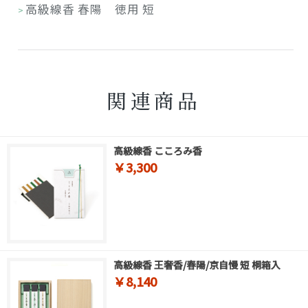
高級線香 春陽 徳用 短
>
関連商品
高級線香 こころみ香
￥3,300
高級線香 王奢香/春陽/京自慢 短 桐箱入
￥8,140