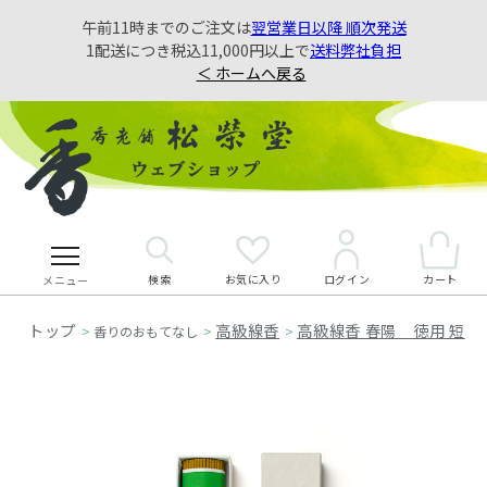
午前11時までのご注文は
翌営業日以降 順次発送
1配送につき税込11,000円以上で
送料弊社負担
＜ ホームへ戻る
検索
お気に入り
カート
ログイン
メニュー
高級線香
高級線香 春陽 徳用 短
>
香りのおもてなし
>
>