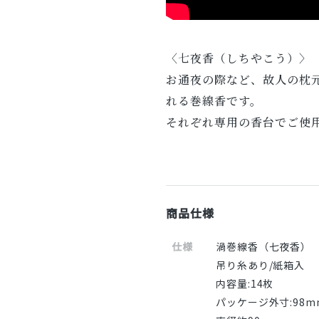
〈七夜香（しちやこう）〉
お通夜の際など、故人の枕
れる巻線香です。
それぞれ専用の香台でご使
商品仕様
仕様
渦巻線香（七夜香）
吊り糸あり/紙箱入
内容量:14枚
パッケージ外寸:98m