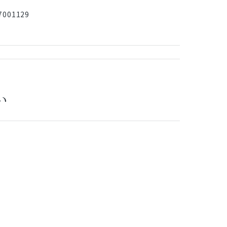
001129
い