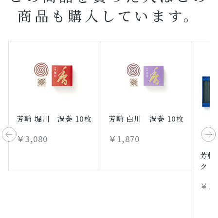
商品も購入しています。
芳輪 堀川 渦巻 10枚
芳輪 白川 渦巻 10枚
￥3,080
￥1,870
芳輪
ク 8
￥1,