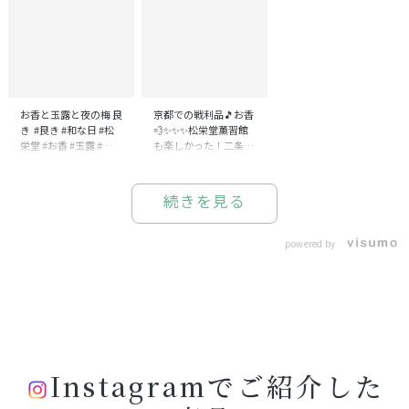
お香と玉露と夜の梅 良
京都での戦利品🎵お香
き #良き #和な日 #松
💨✨✨✨松栄堂薰習館
栄堂 #お香 #玉露 #夜の
も楽しかった！二条と
梅 #kinto
ゆう名のお香を日常使
いにしていて🌀仲間を
増やそうと。。。💡 雨
続きを見る
の日のルームアロマは
お香にしています😊勿
論晴れの日もお勧め。
powered by
。 。 #松栄堂の香りあ
る暮らし #松栄堂#松
栄堂のお香 #松栄堂薫
習館 #お香
#aroma#lifestyle#香
りのある暮らし# #お
香てお新香と一字違い
やんどっちも好きやし
Instagramでご紹介した
笑