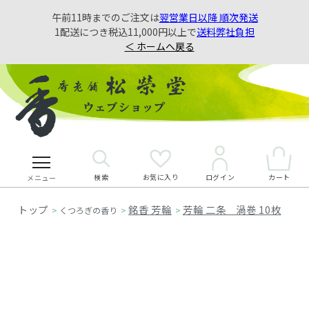
午前11時までのご注文は
翌営業日以降 順次発送
1配送につき税込11,000円以上で
送料弊社負担
＜ ホームへ戻る
検索
お気に入り
カート
ログイン
メニュー
銘香 芳輪
芳輪 二条 渦巻 10枚
>
くつろぎの香り
>
>