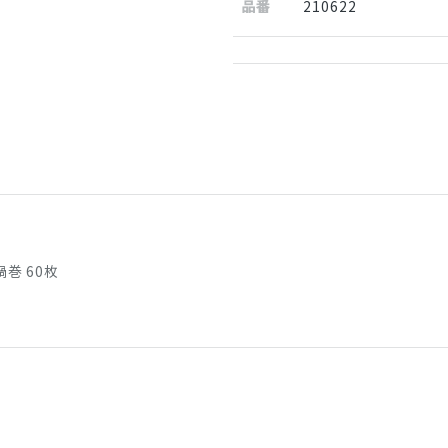
品番
210622
巻 60枚