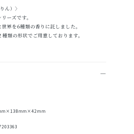
うりん）〉
シリーズです。
な世界を6種類の香りに託しました。
２種類の形状でご用意しております。
mm×138mm×42mm
203363