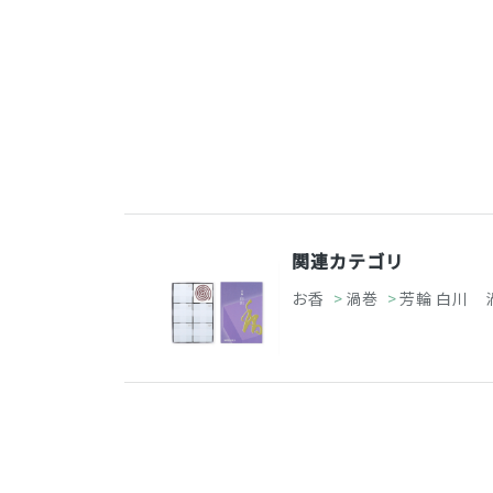
関連カテゴリ
お香
>
渦巻
>
芳輪 白川 渦