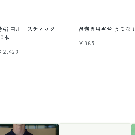
芳輪 白川 スティック
渦巻専用香台 うてな 
80本
￥385
￥2,420