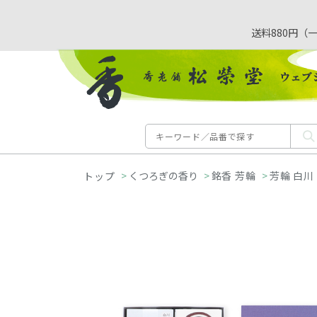
送料880円（
>
くつろぎの香り
>
銘香 芳輪
>
芳輪 白川