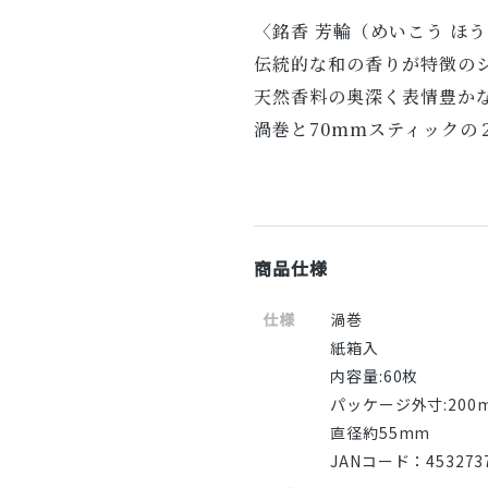
〈銘香 芳輪（めいこう ほ
伝統的な和の香りが特徴の
天然香料の奥深く表情豊か
渦巻と70mmスティックの
商品仕様
仕様
渦巻
紙箱入
内容量:60枚
パッケージ外寸:200
直径約55mm
JANコード：4532737