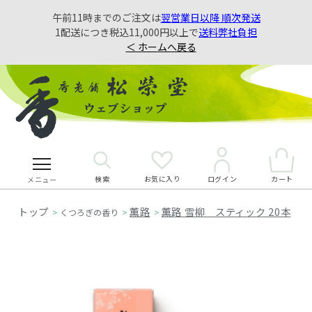
午前11時までのご注文は
翌営業日以降 順次発送
1配送につき税込11,000円以上で
送料弊社負担
＜ ホームへ戻る
検索
お気に入り
カート
ログイン
メニュー
薫路
薫路 雪柳 スティック 20本
>
くつろぎの香り
>
>