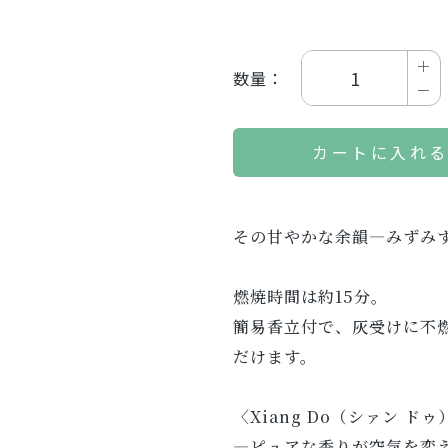
数量：
カートに入れ
その甘やかな余韻―みずみ
燃焼時間は約15分。
簡易香立付で、灰受けに不
だけます。
〈Xiang Do（シァン ドゥ
―ピュアな香りが空気を変