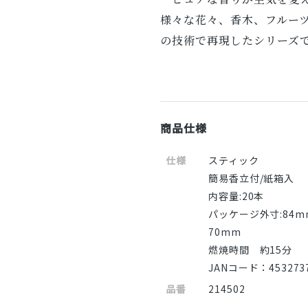
様々な花々、香木、フルー
の技術で再現したシリーズ
商品仕様
仕様
スティック
簡易香立付/紙箱入
内容量:20本
パッケージ外寸:84m
70mm
燃焼時間 約15分
JANコード：4532737
品番
214502