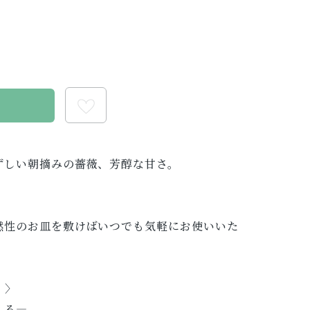
る
ずしい朝摘みの薔薇、芳醇な甘さ。
燃性のお皿を敷けばいつでも気軽にお使いいた
）〉
える―