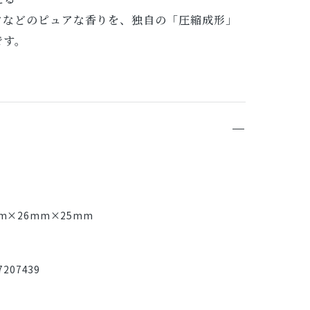
ツなどのピュアな香りを、独自の「圧縮成形」
です。
m×26mm×25mm
207439