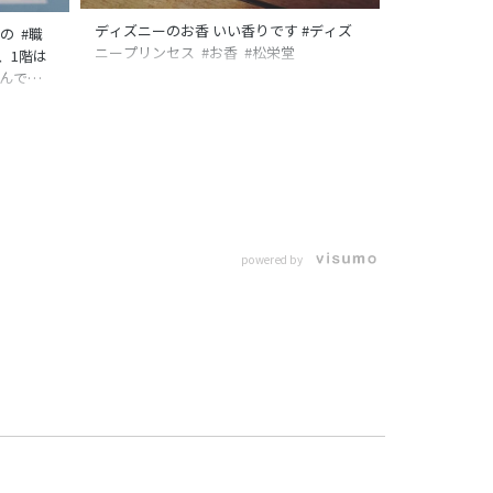
ディズニーのお香 いい香りです #ディズ
の #職
ニープリンセス #お香 #松栄堂
、1階は
んでし
記念に、デ
ました
ッケージだ
手頃な
思います
い物が、で
ん買い、
あ、色々買
powered by
😅 #
品