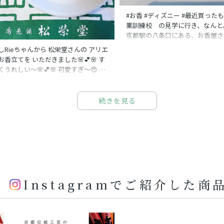
#お香 #ディズニー #最近買ったも
業訓練校 の見学に行き、なんと
京都駅の八条口にある、お香屋さ
た〜🤣🤣🤣 せっかくだから、
しRieちゃんから 松栄堂さんの アリエ
ィズニープリンセスのお香を買い
お香立てを いただきました🌸💕🌸 す
😃😃😃 これは、プリンセスパ
くうれしい〜🌸💕🌸 可愛すぎ〜😍 大
から、少し高いのですが、他は、
使うね💕 以前買ってた ディズニープ
価格なので、少しずつ買いたいと
セスのお香を 焚くよ〜💕 #松栄堂#松
😍😍😍 最近は、年末年始の買
のお香 #お香立て#お香立てが可愛い
続きを見る
きました。 新しいものをたくさ
ィズニープリンセス #アリエル #お香
2/3の節分に備えましょう。 ま
 #お香のある暮らし #仲良しのお友達
ったから、節約していきますが😅😅
 #京都のお土産 #ありがとう
松栄堂 #京都 #横浜
Instagramでご紹介した商