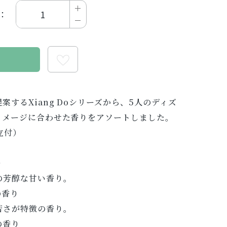
：
る
するXiang Doシリーズから、5人のディズ
イメージに合わせた香りをアソートしました。
立付）
り
の芳醇な甘い香り。
の香り
苦さが特徴の香り。
の香り