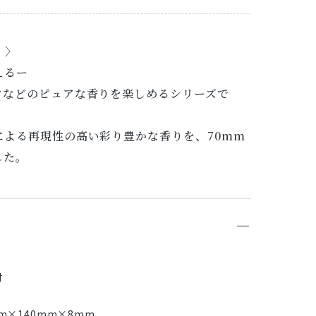
）〉
えるー
ツなどのピュアな香りを楽しめるシリーズで
による再現性の高い彩り豊かな香りを、70mm
した。
付
m×140mm×8mm