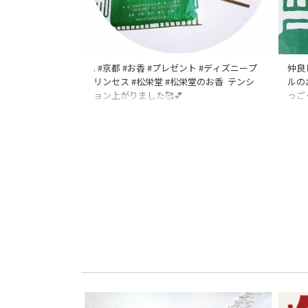
. #京都 #お香 #プレゼント #ディズニープ
仲良
リンセス #松栄堂 #松栄堂のお香 テンシ
ルの
ョン上がりました🥰💕
っご
切に
リン
栄堂
#デ
好き
から