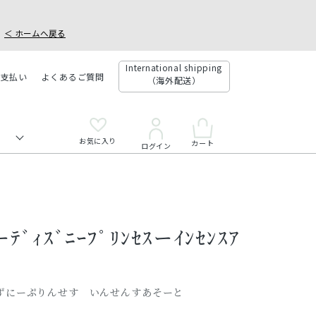
＜ ホームへ戻る
International shipping
お支払い
よくあるご質問
（海外配送）
お気に入り
カート
ログイン
ーﾃﾞｨｽﾞﾆｰﾌﾟﾘﾝｾｽーｲﾝｾﾝｽｱ
ずにーぷりんせす いんせんすあそーと