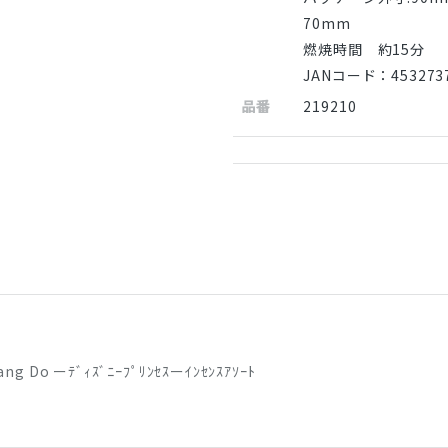
70mm
燃焼時間 約15分
JANコード：4532737
品番
219210
ang Do ーﾃﾞｨｽﾞﾆｰﾌﾟﾘﾝｾｽーｲﾝｾﾝｽｱｿｰﾄ