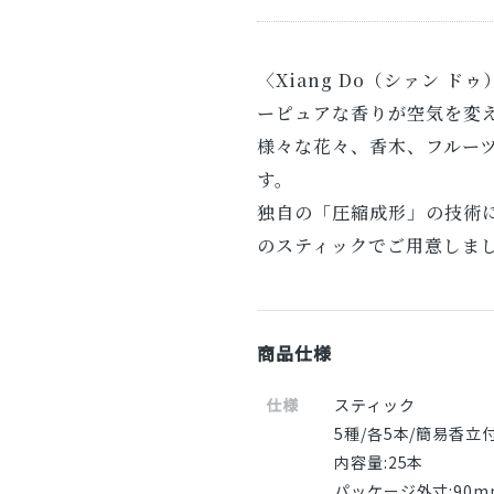
〈Xiang Do（シァン ドゥ
ーピュアな香りが空気を変
様々な花々、香木、フルー
す。
独自の「圧縮成形」の技術
のスティックでご用意しま
商品仕様
仕様
スティック
5種/各5本/簡易香立
内容量:25本
パッケージ外寸:90m