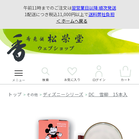
午前11時までのご注文は
翌営業日以降 順次発送
1配送につき税込11,000円以上で
送料弊社負担
＜ ホームへ戻る
検索
お気に入り
カート
ログイン
メニュー
ディズニーシリーズ
DC 雪柳 15本入
>
その他
>
>