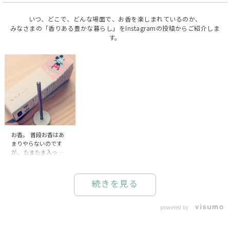
いつ、どこで、どんな場面で、お香を楽しまれているのか、
みなさまの「香りある豊かな暮らし」をInstagramの投稿からご紹介しま
す。
お香。 普段お香はあ
まりやらないのです
が、 たまたま入った松
栄堂さんで発見。 お
香の断面がミッキー😳
😳😳 すごい技術😳😳😳
続きを見る
簡易お香立ても、ミッ
キー柄で可愛い😍 も
ったいなくて使えない
powered by
なぁ〜😅 ちょっとした
プレゼントによさそう