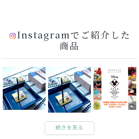
です♪ 松栄堂さんは
横浜にもお店があるみ
たい。 今度行ってみよ
う♪ #松栄堂 #お香 #
線香 #ミッキー #ミッ
キーマウス
Instagramでご紹介した
#mickeymouse #ディ
ズニー #disney #雪柳
商品
#incense #癒し
#healing #お香立て #
アロマ #aroma #リラ
ックス #relux #銀座 #
横浜 #tokyo #japan
#kawaii #wa #和
続きを見る