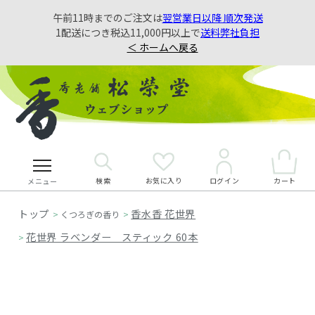
午前11時までのご注文は
翌営業日以降 順次発送
1配送につき税込11,000円以上で
送料弊社負担
＜ ホームへ戻る
検索
お気に入り
カート
ログイン
メニュー
香水香 花世界
>
くつろぎの香り
>
花世界 ラベンダー スティック 60本
>