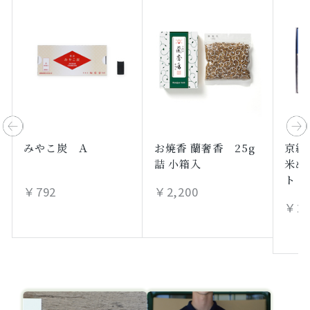
みやこ炭 Ａ
お焼香 蘭奢香 25g
京線
詰 小箱入
米ぬ
ト
￥792
￥2,200
￥2,