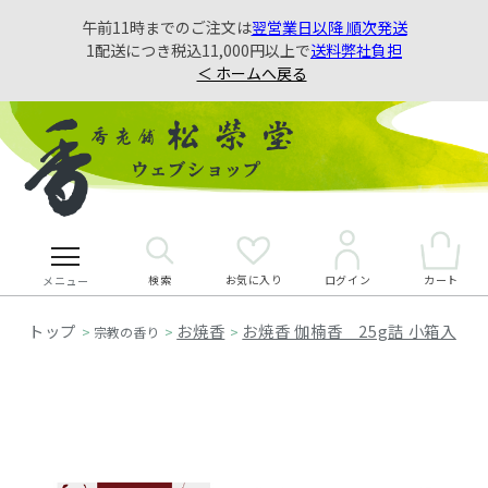
午前11時までのご注文は
翌営業日以降 順次発送
1配送につき税込11,000円以上で
送料弊社負担
＜ ホームへ戻る
検索
お気に入り
カート
ログイン
メニュー
お焼香
お焼香 伽楠香 25g詰 小箱入
>
宗教の香り
>
>