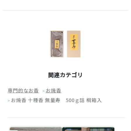
関連カテゴリ
専門的なお香
お焼香
>
お焼香 十種香 無量寿 500ｇ詰 桐箱入
>