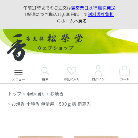
午前11時までのご注文は
翌営業日以降 順次発送
1配送につき税込11,000円以上で
送料弊社負担
＜ ホームへ戻る
検索
お気に入り
カート
ログイン
メニュー
お焼香
>
宗教の香り
>
お焼香 十種香 無量寿 500ｇ詰 桐箱入
>