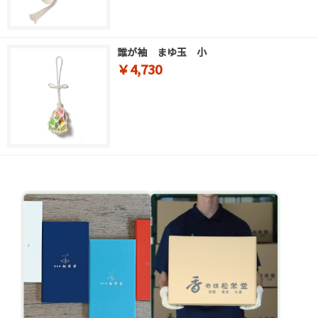
誰が袖 まゆ玉 小
￥4,730