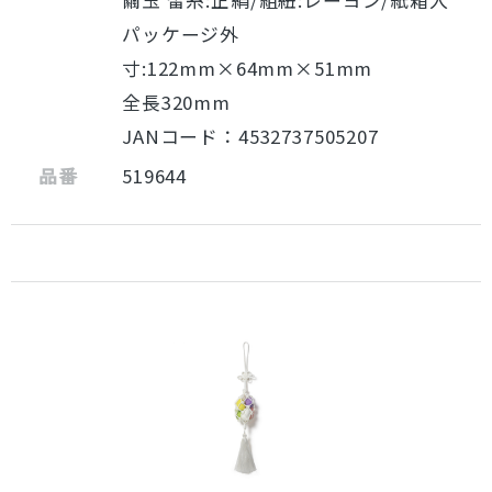
繭玉 留糸:正絹/組紐:レーヨン/紙箱入
パッケージ外
寸:122mm×64mm×51mm
全長320mm
JANコード：4532737505207
品番
519644