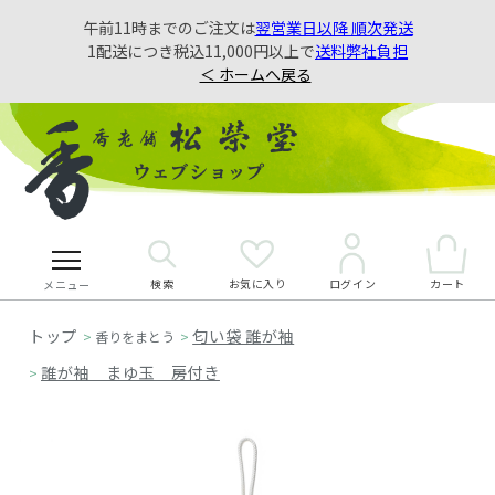
午前11時までのご注文は
翌営業日以降 順次発送
1配送につき税込11,000円以上で
送料弊社負担
＜ ホームへ戻る
検索
お気に入り
カート
ログイン
メニュー
匂い袋 誰が袖
>
香りをまとう
>
誰が袖 まゆ玉 房付き
>