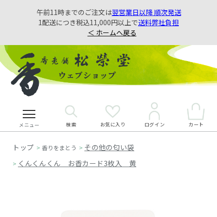
午前11時までのご注文は
翌営業日以降 順次発送
1配送につき税込11,000円以上で
送料弊社負担
＜ ホームへ戻る
検索
お気に入り
カート
ログイン
メニュー
その他の匂い袋
>
香りをまとう
>
くんくんくん お香カード3枚入 黄
>