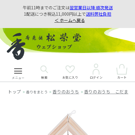
午前11時までのご注文は
翌営業日以降 順次発送
1配送につき税込11,000円以上で
送料弊社負担
＜ ホームへ戻る
検索
お気に入り
カート
ログイン
メニュー
香りのおうち
香りのおうち こだま
>
香りをまとう
>
>