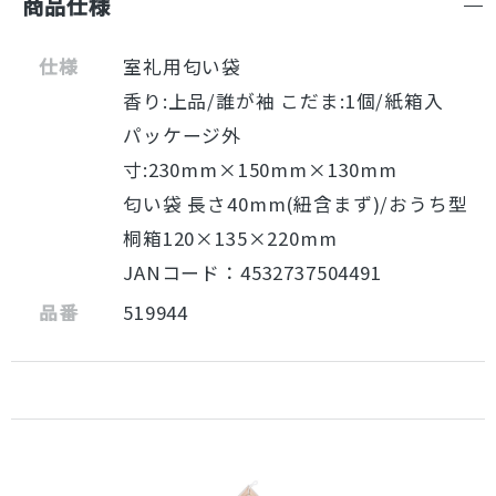
商品仕様
仕様
室礼用匂い袋
香り:上品/誰が袖 こだま:1個/紙箱入
パッケージ外
寸:230mm×150mm×130mm
匂い袋 長さ40mm(紐含まず)/おうち型
桐箱120×135×220mm
JANコード：4532737504491
品番
519944