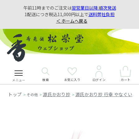
午前11時までのご注文は
翌営業日以降 順次発送
1配送につき税込11,000円以上で
送料弊社負担
＜ ホームへ戻る
検索
お気に入り
カート
ログイン
メニュー
源氏かおり抄
源氏かおり抄 行幸 やなぐい
>
その他
>
>