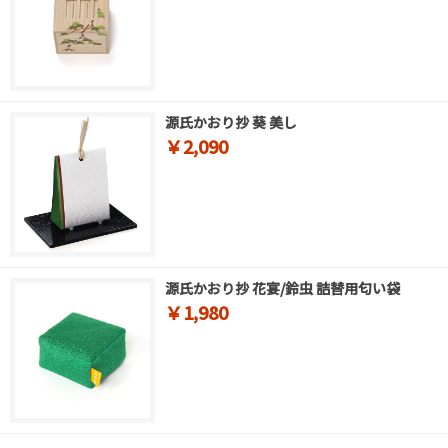
源氏かおり抄 葵 美し
￥2,090
源氏かおり抄 花宴/鈴虫 詰替用匂い袋
￥1,980