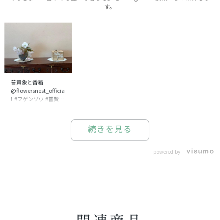
す。
普賢象と香箱
@flowersnest_officia
l #フゲンゾウ #普賢象
#松栄堂 #PONTE
続きを見る
powered by
関連商品