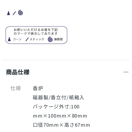
商品仕様
仕様
香炉
磁器製/香立付/紙箱入
パッケージ外寸:100
mm×100mm×80mm
口径70mm×高さ67mm