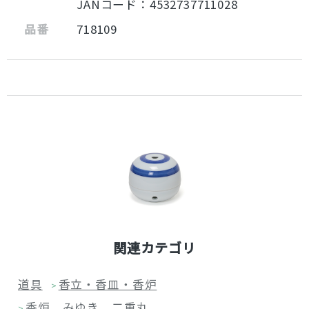
JANコード：4532737711028
品番
718109
関連カテゴリ
道具
香立・香皿・香炉
>
香炉 みゆき 二重丸
>