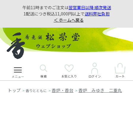
午前11時までのご注文は
翌営業日以降 順次発送
1配送につき税込11,000円以上で
送料弊社負担
＜ ホームへ戻る
検索
お気に入り
カート
ログイン
メニュー
香炉・香台
香炉 みゆき 二重丸
>
香りとともに
>
>