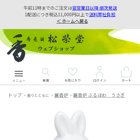
午前11時までのご注文は
翌営業日以降 順次発送
1配送につき税込11,000円以上で
送料弊社負担
＜ ホームへ戻る
検索
お気に入り
カート
ログイン
メニュー
麗香炉
麗香炉 ぶるほわ うさぎ
>
香りとともに
>
>