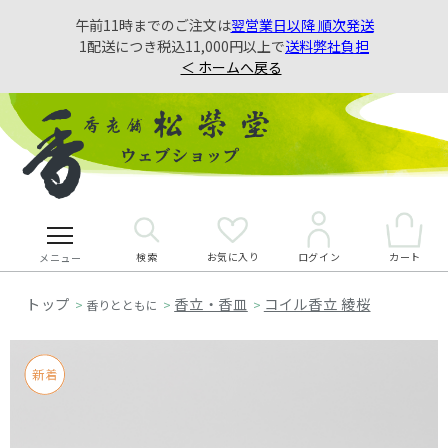
午前11時までのご注文は
翌営業日以降 順次発送
1配送につき税込11,000円以上で
送料弊社負担
＜ ホームへ戻る
検索
お気に入り
カート
ログイン
メニュー
香立・香皿
コイル香立 綾桜
>
香りとともに
>
>