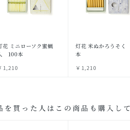
灯花 ミニローソク蜜蝋
灯花 米ぬかろうそく 
入 100本
本
￥1,210
￥1,210
品を買った人はこの商品も購入し