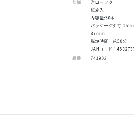
仕様
洋ローソク
紙箱入
内容量:50本
パッケージ外寸:159
87mm
燃焼時間 約50分
JANコード：4532737
品番
741902