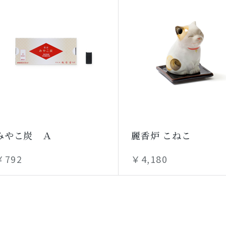
みやこ炭 Ａ
麗香炉 こねこ
￥792
￥4,180