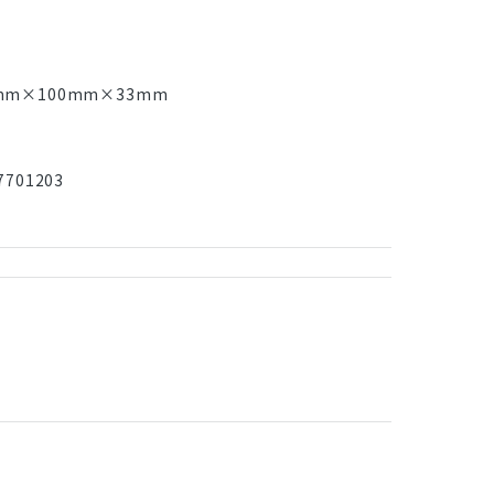
mm×100mm×33mm
701203