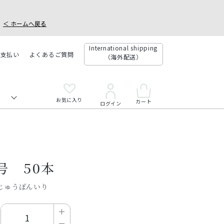
＜ ホームへ戻る
International shipping
お支払い
よくあるご質問
（海外配送）
お気に入り
カート
ログイン
号 50本
じゅうぽんいり