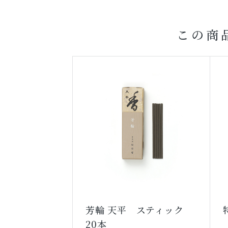
この商
芳輪 天平 スティック
20本