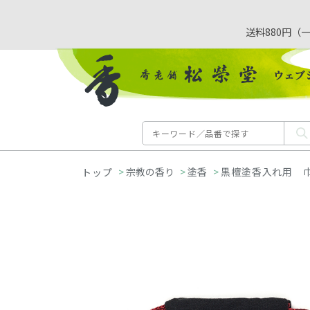
送料880円（
>
宗教の香り
>
塗香
>
黒檀塗香入れ用 