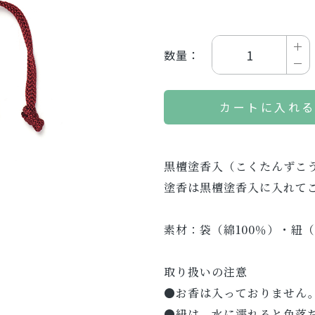
数量：
カートに入れ
黒檀塗香入（こくたんずこ
塗香は黒檀塗香入に入れて
素材：袋（綿100％）・紐
取り扱いの注意
●お香は入っておりません
●紐は、水に濡れると色落