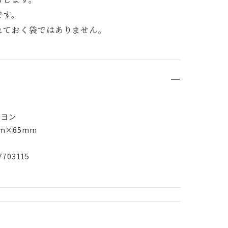
です。
れておく袋ではありません。
レーヨン
m×65mm
703115