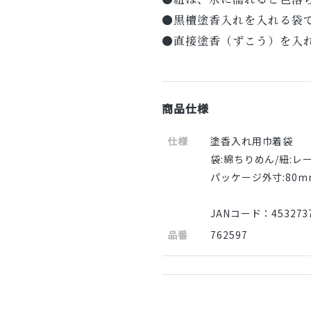
●黒檀塗香入れを入れる袋
●直接塗香（ずこう）を入
商品仕様
仕様
塗香入れ用巾着袋
袋:綿ちりめん/紐:
パッケージ外寸:80m
JANコード：4532737
品番
762597