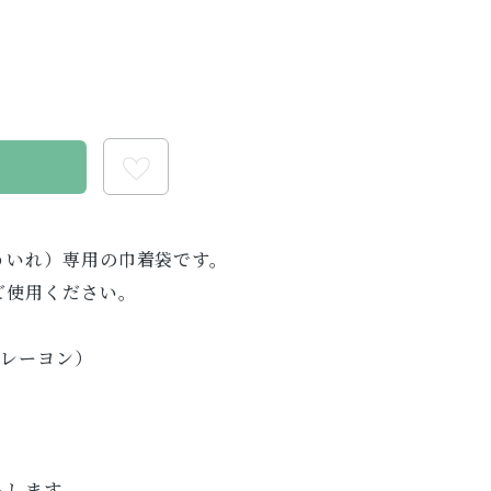
る
ういれ）専用の巾着袋です。
ご使用ください。
（レーヨン）
。
ちします。