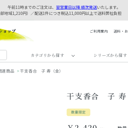
午前11時までのご注文は、
翌営業日以降 順次発送
いたします。
一部地域1,210円）／配送1件につき税込11,000円以上で送料弊社負担
ご利用案内
送料・
カテゴリから探す
シリーズから探す
関連商品
>
干支香合 子 寿（金）
干支香合 子 
￥2,420