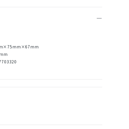
入
m×75mm×67mm
7mm
703320