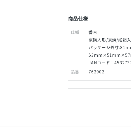
商品仕様
仕様
香合
京陶人形/京焼/紙箱
パッケージ外寸:81m
53mm×51mm×5
JANコード：4532737
品番
762902