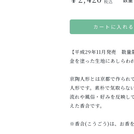
数量
カートに入れ
【平成29年11月発売 数量
金を塗った生地にあしらわ
京陶人形とは京都で作られ
人形です。素朴で気取らな
流れや風俗・好みを反映し
えた香合です。
※香合(こうごう)は、お香