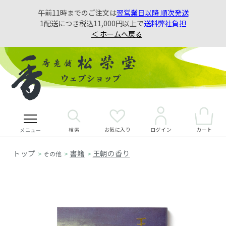
午前11時までのご注文は
翌営業日以降 順次発送
1配送につき税込11,000円以上で
送料弊社負担
＜ ホームへ戻る
検索
お気に入り
カート
ログイン
メニュー
書籍
王朝の香り
>
その他
>
>